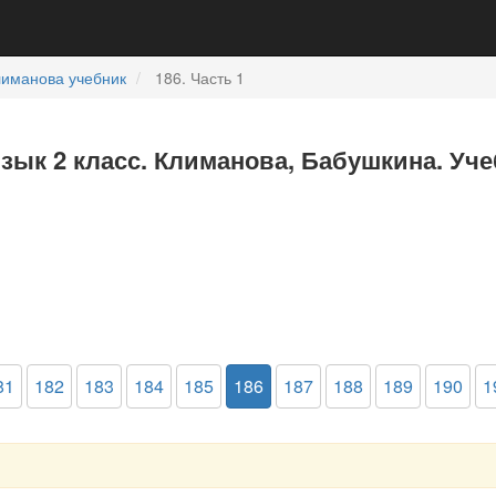
лиманова учебник
186. Часть 1
язык 2 класс. Климанова, Бабушкина. Уче
81
182
183
184
185
186
187
188
189
190
1