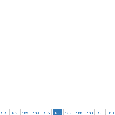
181
182
183
184
185
186
187
188
189
190
191