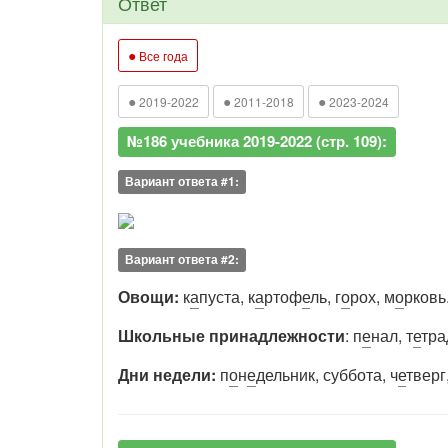
Ответ
●
Все года
●
●
●
2019-2022
2011-2018
2023-2024
№186 учебника 2019-2022 (стр. 109):
Вариант ответа #1:
Вариант ответа #2:
Овощи:
к
а
пуста, к
а
ртоф
е
ль, г
о
рох, м
о
рковь
Школьные принадлежности
: п
е
нал, т
е
тра
Дни недели:
п
о
н
е
дельник, суббота, ч
е
тверг