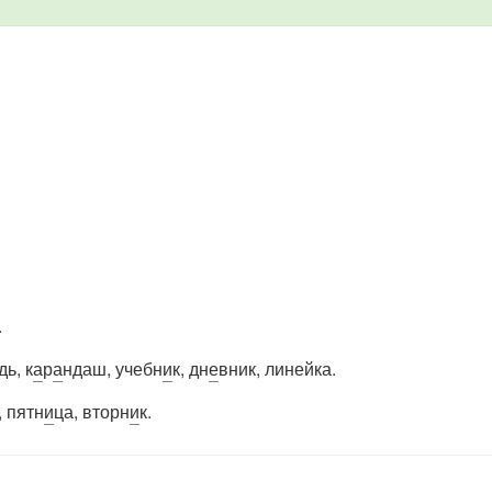
.
дь, к
а
р
а
ндаш, учебн
и
к, дн
е
вник, линейка.
, пятн
и
ца, вторн
и
к.