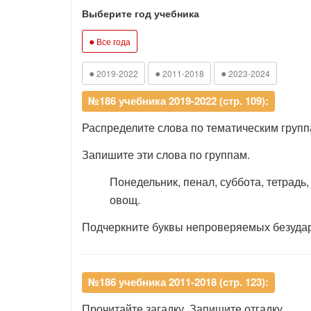
Выберите год учебника
●
Все года
●
●
●
2019-2022
2011-2018
2023-2024
№186 учебника 2019-2022 (стр. 109):
Распределите слова по тематическим групп
Запишите эти слова по группам.
Понедельник, пенал, суббота, тетрадь, 
овощ.
Подчеркните буквы непроверяемых безудар
№186 учебника 2011-2018 (стр. 123):
Прочитайте загадку. Запишите отгадку.