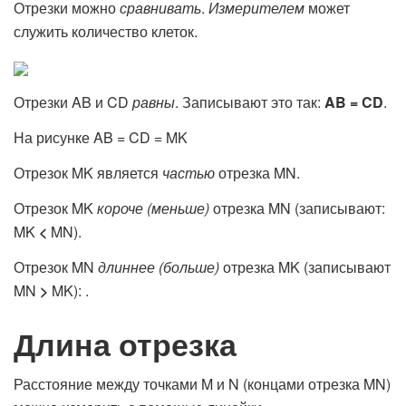
Отрезки можно
сравнивать
.
Измерителем
может
служить количество клеток.
Отрезки AB и CD
равны
. Записывают это так:
AB
=
CD
.
На рисунке AB = CD = MK
Отрезок MK является
частью
отрезка MN.
Отрезок MK
короче (меньше)
отрезка MN (записывают:
MK
<
MN).
Отрезок MN
длиннее (больше)
отрезка MK (записывают
MN
>
MK): .
Длина отрезка
Расстояние между точками M и N (концами отрезка MN)