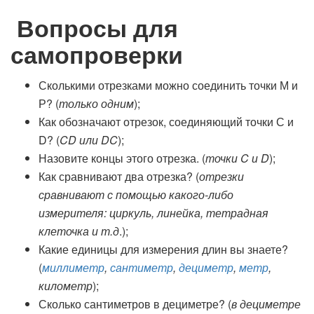
Вопросы для
самопроверки
Сколькими отрезками можно соединить точки М и
Р? (
только одним
);
Как обозначают отрезок, соединяющий точки С и
D? (
CD
или
DC
);
Назовите концы этого отрезка. (
точки
C
и
D
);
Как сравнивают два отрезка? (
отрезки
сравнивают с помощью какого-либо
измерителя: циркуль, линейка, тетрадная
клеточка и т.д
.);
Какие единицы для измерения длин вы знаете?
(
миллиметр
,
сантиметр
,
дециметр
,
метр
,
километр
);
Сколько сантиметров в дециметре? (
в дециметре