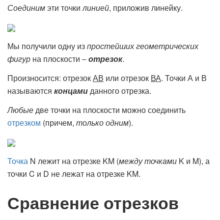
Соединим
эти точки
линией
, приложив линейку.
Мы получили одну из
простейших геометрических
фигур
на плоскости ‒
отрезок
.
Произносится: отрезок
АВ
или отрезок
ВА
. Точки А и В
называются
концами
данного отрезка.
Любые
две точки на плоскости можно соединить
отрезком
(причем,
только одним
).
Точка
N лежит на отрезке KM (
между точками
K и M), а
точки C и D не лежат на отрезке KM.
Сравнение отрезков